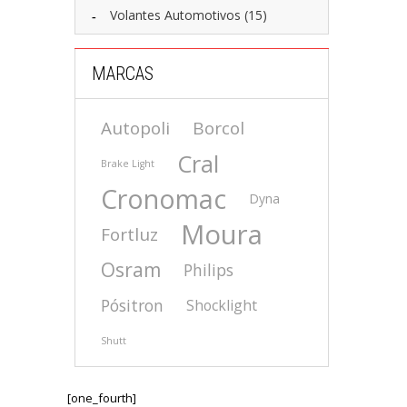
Volantes Automotivos
(15)
MARCAS
Autopoli
Borcol
Cral
Brake Light
Cronomac
Dyna
Moura
Fortluz
Osram
Philips
Pósitron
Shocklight
Shutt
[one_fourth]