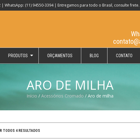
 | WhatsApp: (11) 94550-3394 | Entregamos para todo o Brasil, consulte frete.
Wha
contato@
PRODUTOS
ORÇAMENTOS
BLOG
CONTATO
ARO DE MILHA
Início
/
Acessórios Cromado
/ Aro de milha
R TODOS 4 RESULTADOS