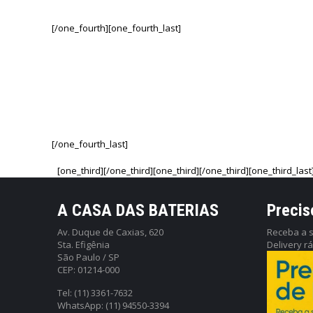
[/one_fourth][one_fourth_last]
[/one_fourth_last]
[one_third][/one_third][one_third][/one_third][one_third_last
A CASA DAS BATERIAS
Precis
Av. Duque de Caxias, 620
Receba a s
Sta. Efigênia
Delivery r
São Paulo / SP
CEP: 01214-000
Tel: (11) 3361-7632
WhatsApp: (11) 94550-3394