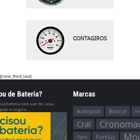
][/one_third_last]
ou de Bateria?
Marcas
ua bateria sem sair de casa.
ápido e seguro.
Autopoli
Borcol
Br
Cronoma
Cral
Mo
Fortluz
Dyna