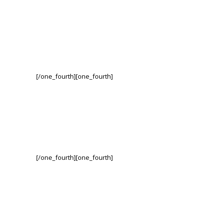
[/one_fourth][one_fourth]
[/one_fourth][one_fourth]