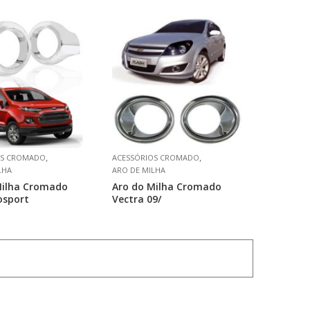
,
,
OS CROMADO
ACESSÓRIOS CROMADO
LHA
ARO DE MILHA
Milha Cromado
Aro do Milha Cromado
osport
Vectra 09/