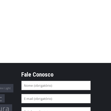
Fale Conosco
ake Light
c
ura