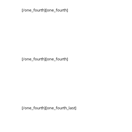
[/one_fourth][one_fourth]
[/one_fourth][one_fourth]
[/one_fourth][one_fourth_last]