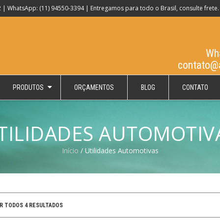
 | WhatsApp: (11) 94550-3394 | Entregamos para todo o Brasil, consulte frete.
Wha
contato@
PRODUTOS
ORÇAMENTOS
BLOG
CONTATO
TILIDADES AUTOMOTIV
Início
/ Utilidades Automotivas
R TODOS 4 RESULTADOS