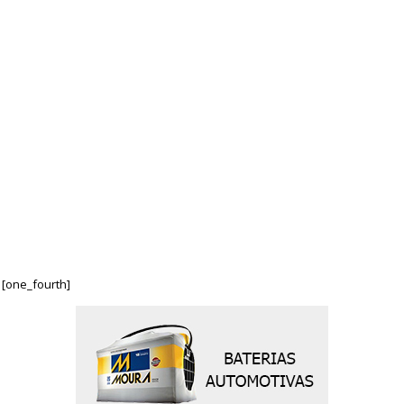
R
O
D
U
T
O
S
P
R
O
M
O
Ç
Õ
E
S
[one_fourth]
O
R
Ç
A
M
E