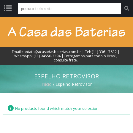
C
O
N
T
A
T
Email:contato@acasadasbaterias.com.br | Tel: (11) 3361-7632 |
O
WhatsApp: (11) 94550-3394 | Entregamos para todo o Brasil,
consulte frete.
C
A
ESPELHO RETROVISOR
T
Início
/ Espelho Retrovisor
E
G
O
R
I
No products found which match your selection.
A
S
P